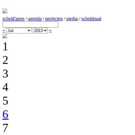
scheld'apen
/
agenda
/
projecten
/
media
/
scheldpaal
«
»
1
2
3
4
5
6
7