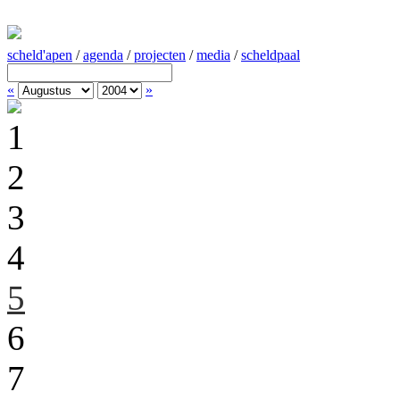
scheld'apen
/
agenda
/
projecten
/
media
/
scheldpaal
«
»
1
2
3
4
5
6
7