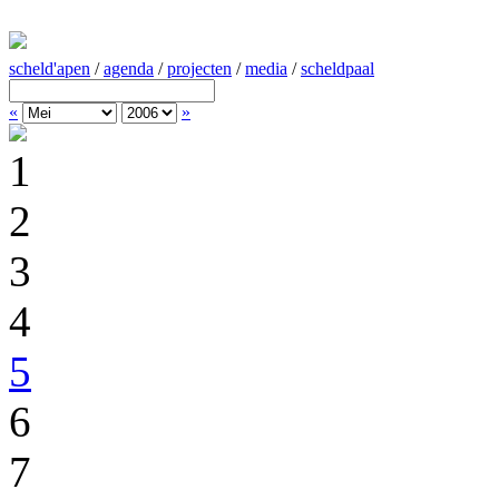
scheld'apen
/
agenda
/
projecten
/
media
/
scheldpaal
«
»
1
2
3
4
5
6
7