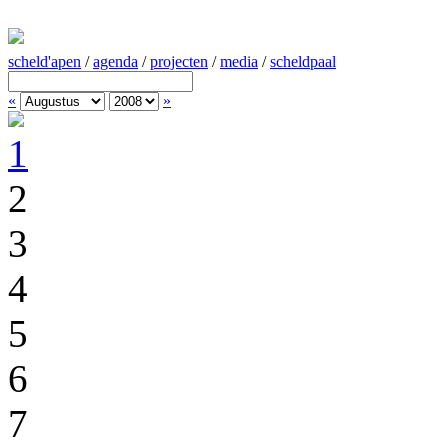
scheld'apen
/
agenda
/
projecten
/
media
/
scheldpaal
«
»
1
2
3
4
5
6
7